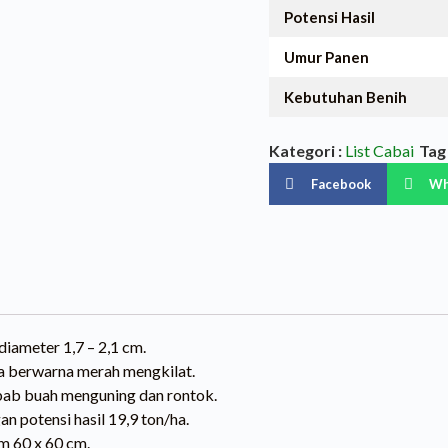
Potensi Hasil
Umur Panen
Kebutuhan Benih
Kategori :
List Cabai
Tag 
Facebook
Wh
iameter 1,7 – 2,1 cm.
a berwarna merah mengkilat.
bab buah menguning dan rontok.
n potensi hasil 19,9 ton/ha.
m 60 x 60 cm.