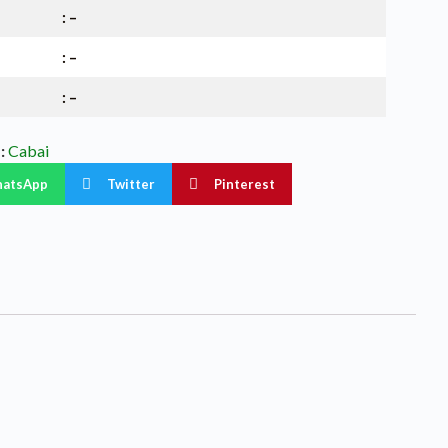
: –
: –
: –
:
Cabai
atsApp
Twitter
Pinterest